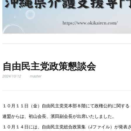
自由民主党政策懇談会
2024/10/12
master
１０月１１日（金）自由民主党党本部８階にて政権公約に関する
連盟からは、初山会長、濱田副会長が出席いたしました。
１０月１４日には、自由民主党総合政策集（Jファイル）が発表